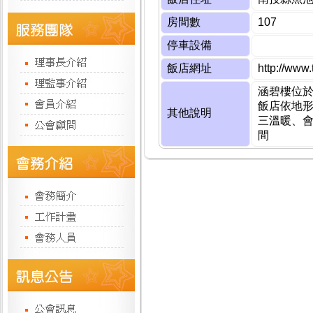
房間數
107
停車設備
飯店網址
http://www.
涵碧樓位
飯店依地形
其他說明
三溫暖、
間