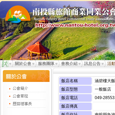
關於公會
服務團隊
會務介紹
訊息公告
活
飯店名稱
涵碧樓大
飯店型態
一般飯店
飯店電話
049-28553
飯店傳真
飯店住址
南投縣魚池