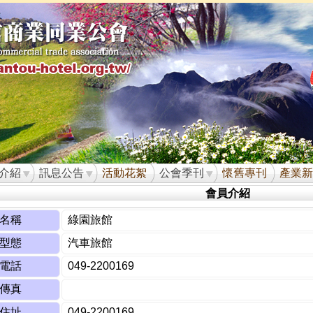
介紹
訊息公告
活動花絮
公會季刊
懷舊專刊
產業新
會員介紹
名稱
綠園旅館
型態
汽車旅館
電話
049-2200169
傳真
住址
049-2200169