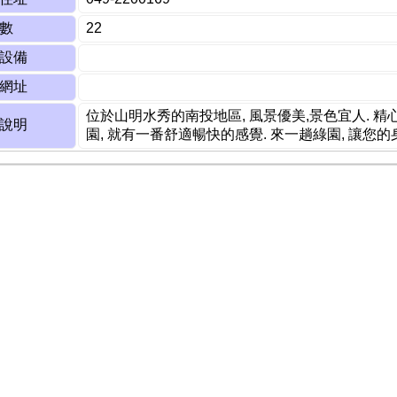
數
22
設備
網址
位於山明水秀的南投地區, 風景優美,景色宜人. 
說明
園, 就有一番舒適暢快的感覺. 來一趟綠園, 讓您