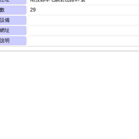
數
29
設備
網址
說明