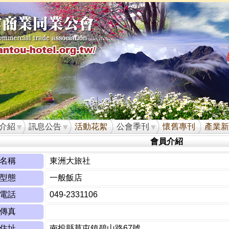
介紹
訊息公告
活動花絮
公會季刊
懷舊專刊
產業新
會員介紹
名稱
東洲大旅社
型態
一般飯店
電話
049-2331106
傳真
住址
南投縣草屯鎮碧山路67號