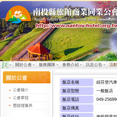
關於公會
服務團隊
會務介紹
訊息公告
活
飯店名稱
紐芬堡汽
飯店型態
一般飯店
飯店電話
049-25699
飯店傳真
飯店住址
南投縣草屯