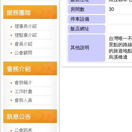
房間數
30
停車設備
飯店網址
台灣唯一
景點的路
其他說明
的旅遊地
烏溪橋邊