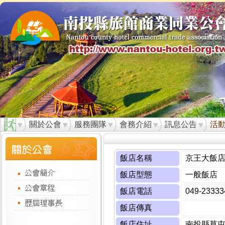
關於公會
服務團隊
會務介紹
訊息公告
活
飯店名稱
京王大飯
飯店型態
一般飯店
飯店電話
049-23333
飯店傳真
飯店住址
南投縣草屯