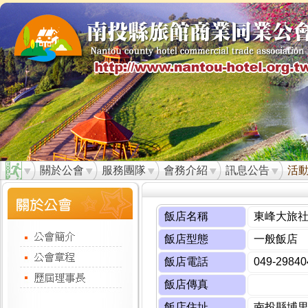
關於公會
服務團隊
會務介紹
訊息公告
活
飯店名稱
東峰大旅
飯店型態
一般飯店
飯店電話
049-29840
飯店傳真
飯店住址
南投縣埔里