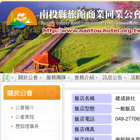
關於公會
服務團隊
會務介紹
訊息公告
活
飯店名稱
建成旅社
飯店型態
一般飯店
飯店電話
049-27706
飯店傳真
飯店住址
南投縣水里