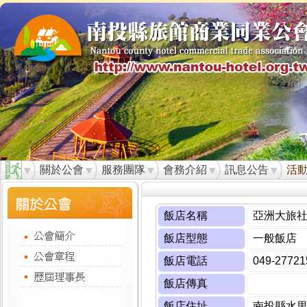
關於公會
服務團隊
會務介紹
訊息公告
活
飯店名稱
亞洲大旅
飯店型態
一般飯店
飯店電話
049-27721
飯店傳真
飯店住址
南投縣水里