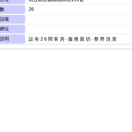
數
26
設備
網址
說明
設 有 2 6 間 客 房 ‧ 服 務 親 切 ‧ 整 齊 清 潔