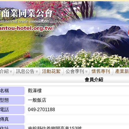
介紹
訊息公告
活動花絮
公會季刊
懷舊專刊
產業新
會員介紹
名稱
觀瀑樓
型態
一般飯店
電話
049-2701188
傳真
住址
南投縣信義鄉開高巷153號