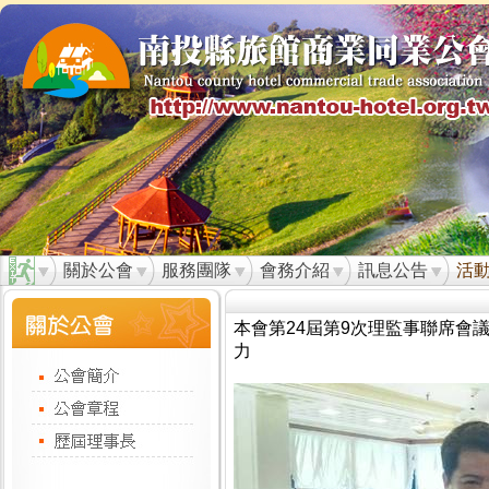
關於公會
服務團隊
會務介紹
訊息公告
活
本會第24屆第9次理監事聯席會
力