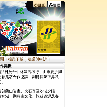
聞
檔案下載
建議與申訴
合作契機
湖5日於台中林酒店舉行，由寧夏沙湖
志穎簽署合作協議，副縣長陳正昇及
切。
括賀蘭山岩畫、火石寨及沙湖夕陽
姐妹湖，期藉由文化、旅遊資源及各