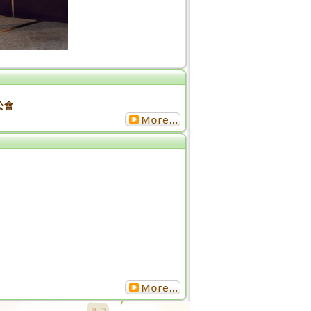
安心旅宿觀摩活動
會辦理「2020防火管理人」複訓班簡章
更多...