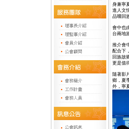
身兼寧
進人文
品嚐回
會中也
台兩地
推介會
配合下
回族故
更是值
隨著影
鄉，夏
外，寧