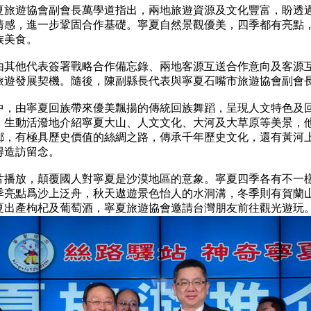
夏旅遊協會副會長萬學道指出，兩地旅遊資源及文化豐富，盼透
情感，進一步鞏固合作基礎。寧夏自然景觀優美，四季都有亮點
族美食。
由其他代表簽署戰略合作備忘錄、兩地客源互送合作意向及客源
旅遊發展契機。隨後，陳副縣長代表與寧夏石嘴市旅遊協會副會
中，由寧夏回族帶來優美飄揚的傳統回族舞蹈，呈現人文特色及
，生動活潑地介紹寧夏大山、人文文化、大河及大草原等美景，
鄉，有極具歷史價值的絲綢之路，傳承千年歷史文化，還有黃河
得造訪留念。
片播放，顛覆國人對寧夏是沙漠地區的意象。寧夏四季各有不一
季亮點爲沙上泛舟，秋天遨遊景色怡人的水洞溝，冬季則有賀蘭
夏出產枸杞及葡萄酒，寧夏旅遊協會邀請台灣朋友前往觀光遊玩