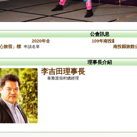
公會訊息
20旅館盃入取名單
2020年全國旅館盃開始報名瞜!!
109年南投縣旅館公會
心旅宿」標章參加業者名單（標章效期109.05~07）
南投縣旅館公
申請名單
理事長介紹
李吉田理事長
泰雅渡假村總經理