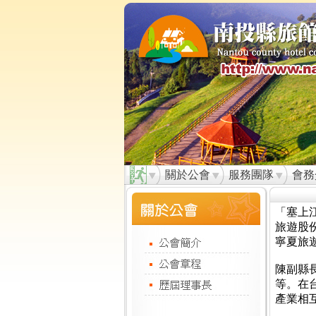
關於公會
服務團隊
會務
「塞上
旅遊股
寧夏旅
陳副縣
等。在
產業相