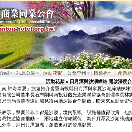
介紹
訊息公告
活動花絮
公會季刊
懷舊專刊
產業新
活動花絮
» 日月潭與沙湖締結 開啟深度
江南 神奇寧夏」旅遊推介會暨南投縣日月潭與寧夏沙湖締結姊妹
份有限公司董事長石志剛與南投縣觀光產業聯盟協會副理事長林
遊局副局長萬學道到場見證兩地深度合作開啟，盼未來互動更密
長表示，寧夏並非全都是沙漠，境內景觀、設施都值得欣賞，包
台灣旅遊協會推動下，兩地建立信賴關係，為日月潭及沙湖締結
互分享，到日月潭遊湖，創造更好的發展願景。