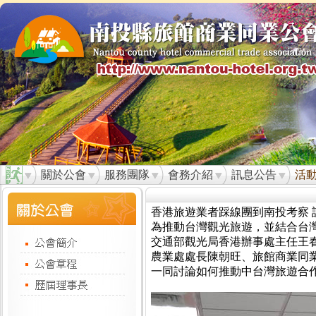
關於公會
服務團隊
會務介紹
訊息公告
活
香港旅遊業者踩線團到南投考察 
為推動台灣觀光旅遊，並結合台
交通部觀光局香港辦事處主任王
農業處處長陳朝旺、旅館商業同
一同討論如何推動中台灣旅遊合