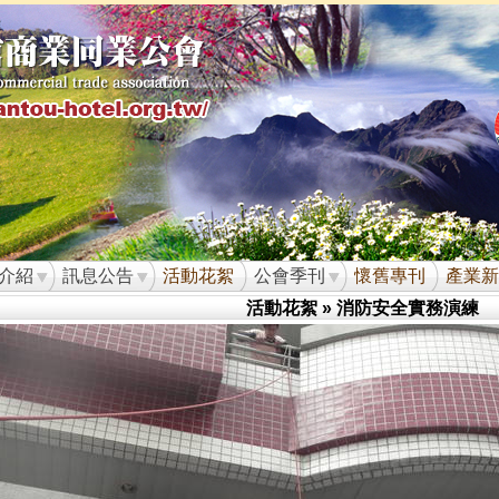
介紹
訊息公告
活動花絮
公會季刊
懷舊專刊
產業新
活動花絮
» 消防安全實務演練