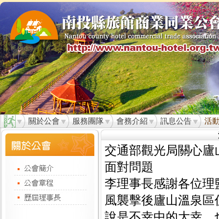
關於公會
服務團隊
會務介紹
訊息公告
活
交通部觀光局關心廬
面對問題
李理事長感謝各位理
風襲擊後廬山溫泉區
說是不幸中的大幸，