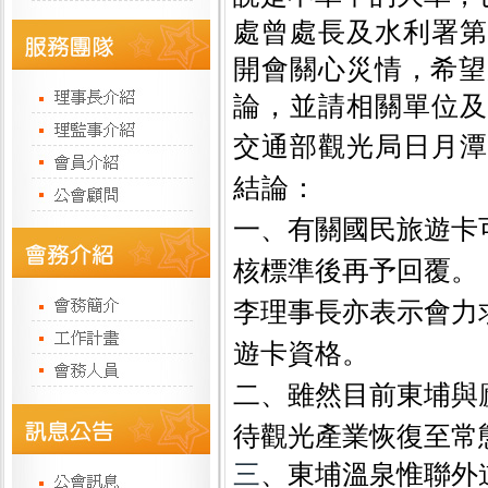
處曾處長及水利署第
開會關心災情
，
希望
論，並請相關單位及
交通部觀光局日月潭
結論：
一、有關國民旅遊卡
核標準後再予回覆。
李理事長亦表示
會力
遊卡資格
。
二、
雖然目前東埔與
待觀光產業恢復至常
三
、東埔溫泉惟聯外