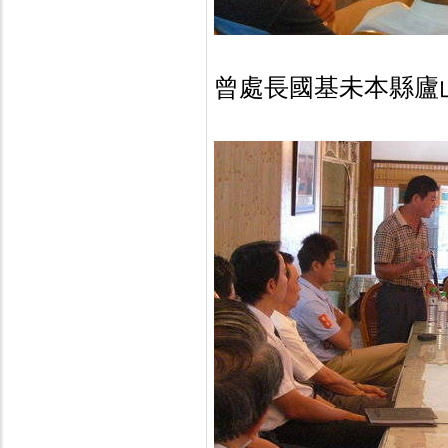
曾處長國基未本縣廬