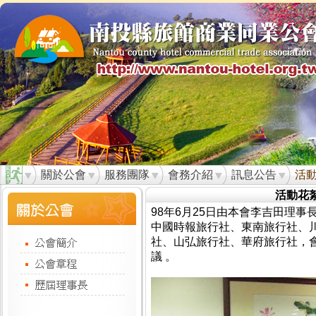
關於公會
服務團隊
會務介紹
訊息公告
活
活動花
98年6月25日由本會李吉田理
中國時報旅行社、東南旅行社、
社、山弘旅行社、華府旅行社，
議 。