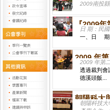
2009南
『2009
日 期：民國
隊會議
一、日 期：
2009 
2009 
議
透過裁判會議
德溪頭飯...
朝陽科大
朝陽科技大