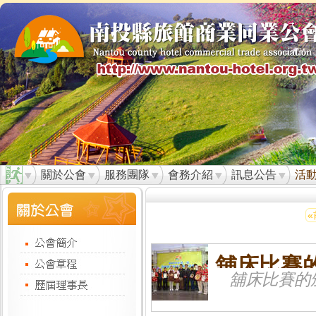
關於公會
服務團隊
會務介紹
訊息公告
活
«
舖床比賽
舖床比賽的